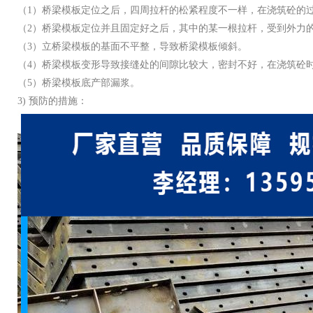
（
1
）桥梁模板定位之后，四周拉杆的松紧程度不一样，在浇筑砼的
（
2
）桥梁模板定位并且固定好之后，其中的某一根拉杆，受到外力
（
3
）立桥梁模板的基面不平整，导致桥梁模板倾斜。
（
4
）桥梁模板变形导致接缝处的间隙比较大，密封不好，在浇筑砼
（
5
）桥梁模板底产部漏浆。
3)
预防的措施：