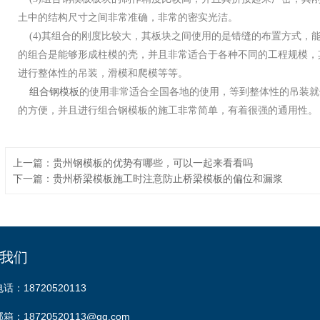
土中的结构尺寸之间非常准确，非常的密实光洁。
(4)
其组合的刚度比较大，其板块之间使用的是错缝的布置方式，
的组合是能够形成柱模的壳，并且非常适合于各种不同的工程规模，
进行整体性的吊装，滑模和爬模等等。
组合钢模板
的使用非常适合全国各地的使用，等到整体性的吊装就
的方便，并且进行组合钢模板的施工非常简单，有着很强的通用性。
上一篇：贵州钢模板的优势有哪些，可以一起来看看吗
下一篇：贵州桥梁模板施工时注意防止桥梁模板的偏位和漏浆
我们
电话：18720520113
邮箱：18720520113@qq.com